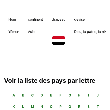
Nom
continent
drapeau
devise
Yémen
Asie
Dieu, la patrie, la révo
Voir la liste des pays par lettre
A
B
C
D
E
F
G
H
I
J
K
L
M
N
O
P
Q
R
S
T