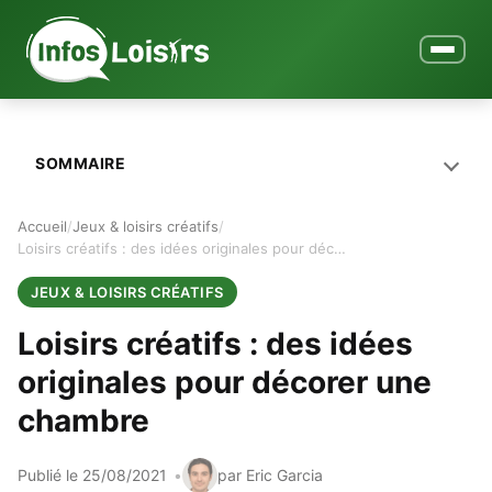
Ouvrir le
SOMMAIRE
Accueil
Jeux & loisirs créatifs
Loisirs créatifs : des idées originales pour décorer une chambre
JEUX & LOISIRS CRÉATIFS
Loisirs créatifs : des idées
originales pour décorer une
chambre
Publié le 25/08/2021
par Eric Garcia