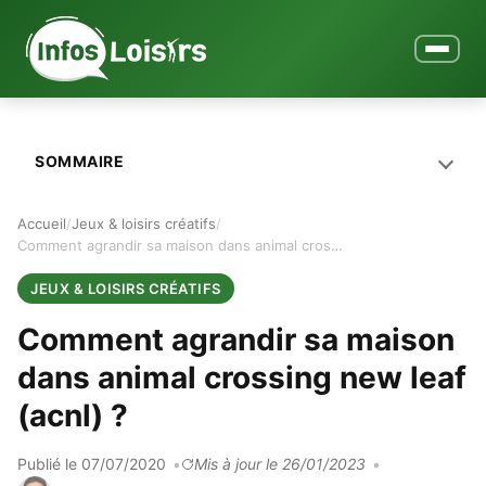
Ouvrir le
SOMMAIRE
Accueil
Jeux & loisirs créatifs
Comment agrandir sa maison dans animal crossing new leaf (acnl) ?
JEUX & LOISIRS CRÉATIFS
Comment agrandir sa maison
dans animal crossing new leaf
(acnl) ?
Publié le 07/07/2020
Mis à jour le 26/01/2023