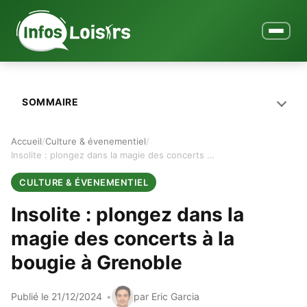
Ouvrir le
SOMMAIRE
Accueil
Culture & évenementiel
Insolite : plongez dans la magie des concerts à la bougie à Grenoble
CULTURE & ÉVENEMENTIEL
Insolite : plongez dans la
magie des concerts à la
bougie à Grenoble
Publié le 21/12/2024
par Eric Garcia