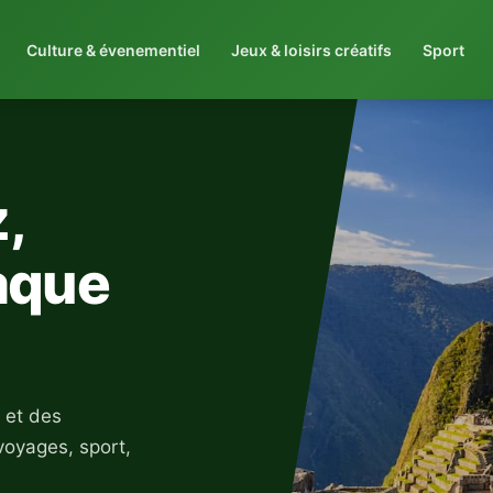
Culture & évenementiel
Jeux & loisirs créatifs
Sport
,
aque
 et des
voyages, sport,