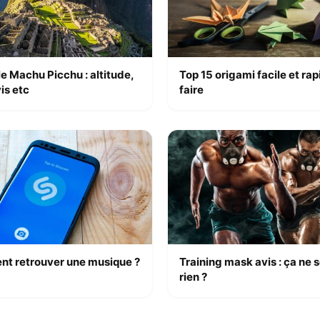
 le Machu Picchu : altitude,
Top 15 origami facile et rap
is etc
faire
t retrouver une musique ?
Training mask avis : ça ne s
rien ?