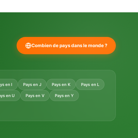
Combien de pays dans le monde ?
ys en I
Pays en J
Pays en K
Pays en L
ays en U
Pays en V
Pays en Y