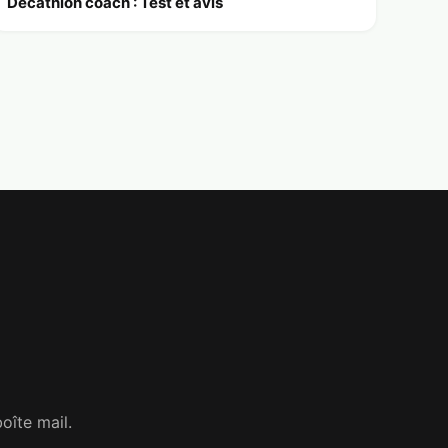
Decathlon coach : Test et avis
oîte mail.