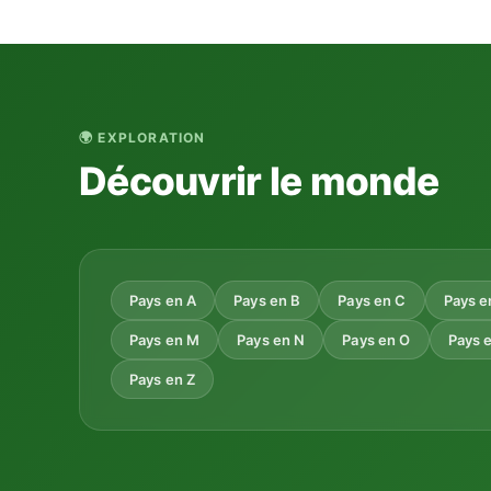
🌍 EXPLORATION
Découvrir le monde
Pays en A
Pays en B
Pays en C
Pays e
Pays en M
Pays en N
Pays en O
Pays 
Pays en Z